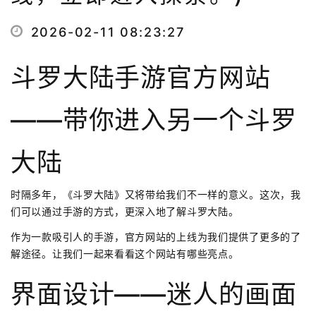
2026-02-11 08:23:27
斗罗大陆手游官方网站
——带你进入另一个斗罗
大陆
时隔多年，《斗罗大陆》又将带给我们不一样的意义。这次，我
们可以通过手游的方式，更深入地了解斗罗大陆。
作为一款吸引人的手游，官方网站的上线为我们提供了更多的了
解途径。让我们一起来看看这个网站有哪些亮点。
界面设计——迷人的画面