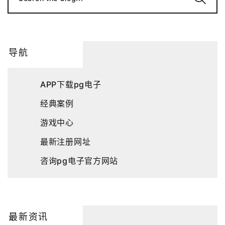
导航
APP下载pg电子
经典案例
游戏中心
最新注册网址
咨询pg电子官方网站
最新资讯