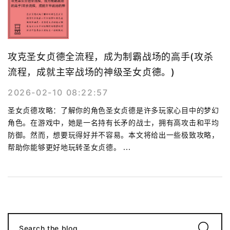
攻克圣女贞德全流程，成为制霸战场的高手(攻杀
流程，成就主宰战场的神级圣女贞德。)
2026-02-10 08:22:57
圣女贞德攻略：了解你的角色圣女贞德是许多玩家心目中的梦幻
角色。在游戏中，她是一名持有长矛的战士，拥有高攻击和平均
防御。然而，想要玩得好并不容易。本文将给出一些极致攻略，
帮助你能够更好地玩转圣女贞德。 ...
Search the blog...