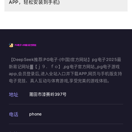
APP，轻松安装到手机)
【DeepSeek推荐:PG电子·(中国)官方网站】pg电子2025最
新易记网址▓【ｊ９．ｆｏ】,pg电子官方网站,,pg电子游戏
app,会员登录后,进入全站入口并下载APP,网页与手机版支持
电子竞技、真人互动与体育游戏,享受完美的游戏体验。
地址
莆田市漆赛岭397号
电话
phone