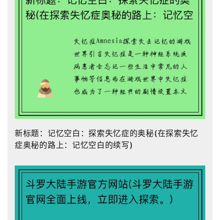
新标题：记忆空白：探索失忆症的奥秘(在探索失忆
症奥秘的路上：记忆空白的续写)